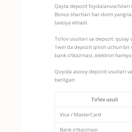
Qayta depozit foydalanuvchilari h
Bonus shartlari har doim yangilan
tavsiya etiladi.
To‘lov usullari va depozit: qulay 
1win da depozit qilish uchun bir q
bank o‘tkazmasi, elektron hamyonl
Quyida asosiy depozit usullari 
berilgan:
To‘lov usuli
Visa / MasterCard
Bank o‘tkazmasi