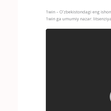
1win – Oʻzbekistondagi eng ishon
1win ga umumiy nazar: litsenziya, 