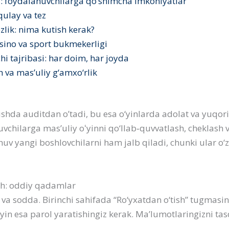
i: foydalanuvchilarga qo‘shimcha imkoniyatlar
qulay va tez
ezlik: nima kutish kerak?
casino va sport bukmekerligi
hi tajribasi: har doim, har joyda
h va mas’uliy g‘amxo‘rlik
da auditdan o’tadi, bu esa o‘yinlarda adolat va yuqori 
vchilarga mas’uliy oʻyinni qo‘llab‑quvvatlash, cheklash 
v yangi boshlovchilarni ham jalb qiladi, chunki ular o‘z
ish: oddiy qadamlar
 va sodda. Birinchi sahifada “Ro‘yxatdan o‘tish” tugmasin
keyin esa parol yaratishingiz kerak. Ma’lumotlaringizni t