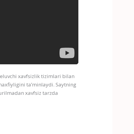
uvchi xavfsizlik tizimlari bilan
xfiyligini ta’minlaydi. Saytning
qurilmadan xavfsiz tarzda