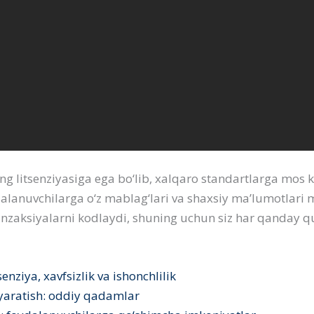
litsenziyasiga ega bo‘lib, xalqaro standartlarga mos kel
alanuvchilarga o‘z mablag‘lari va shaxsiy ma’lumotlari ma
ranzaksiyalarni kodlaydi, shuning uchun siz har qanday 
nziya, xavfsizlik va ishonchlilik
 yaratish: oddiy qadamlar