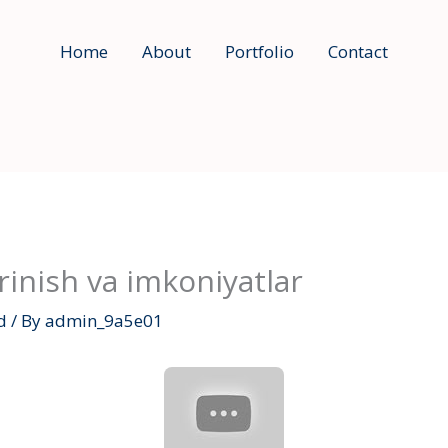
Home
About
Portfolio
Contact
inish va imkoniyatlar
d
/ By
admin_9a5e01