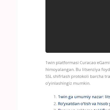
1win platformasi Curacao eGaming 
himoyalangan. Bu litsenziya foyd
SSL shifrlash protokoli barcha t
o‘yinlashingiz mumkin.
1win ga umumiy nazar: litse
Ro‘yxatdan o‘tish va hisob