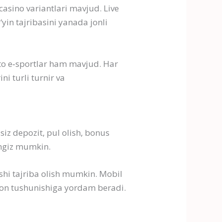
e casino variantlari mavjud. Live
‘yin tajribasini yanada jonli
tto e‑sportlar ham mavjud. Har
i turli turnir va
siz depozit, pul olish, bonus
ingiz mumkin.
shi tajriba olish mumkin. Mobil
oson tushunishiga yordam beradi.