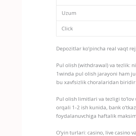
Uzum
Click
Depozitlar ko‘pincha real vaqt re
Pul olish (withdrawal) va tezlik: 
1winda pul olish jarayoni ham jud
bu xavfsizlik choralaridan biridir.
Pul olish limitlari va tezligi to
orqali 1‑2 ish kunida, bank o‘tka
foydalanuvchiga haftalik maksim
O‘yin turlari: casino, live casino