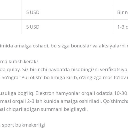
5 USD
Bir 
5 USD
1‑3 
jimida amalga oshadi, bu sizga bonuslar va aktsiyalarni 
nima kutish kerak?
a qulay. Siz birinchi navbatda hisobingizni verifikatsiya 
 So‘ngra “Pul olish” bo‘limiga kirib, o‘zingizga mos to‘lov 
‘lov usuliga bog‘liq. Elektron hamyonlar orqali odatda 10
zmasi orqali 2‑3 ish kunida amalga oshiriladi. Qo‘shimch
al chiqariladigan summani belgilaydi.
 va sport bukmekerligi