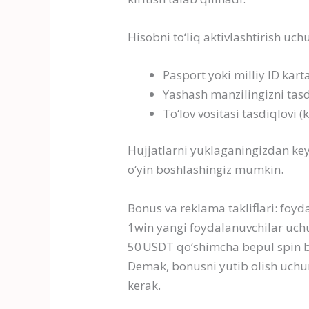
Hisobni to‘liq aktivlashtirish uch
Pasport yoki milliy ID kart
Yashash manzilingizni tas
To‘lov vositasi tasdiqlovi 
Hujjatlarni yuklaganingizdan keyi
o‘yin boshlashingiz mumkin.
Bonus va reklama takliflari: foy
1win yangi foydalanuvchilar uchu
50 USDT qo‘shimcha bepul spin be
Demak, bonusni yutib olish uchun
kerak.