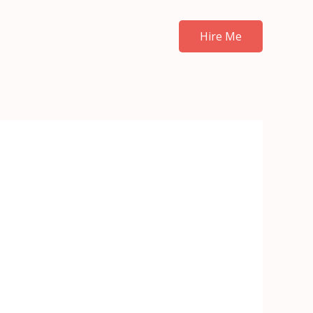
Hire Me