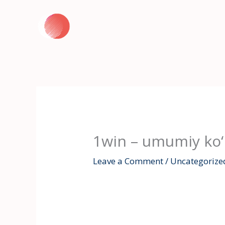
Skip
to
content
1win – umumiy ko‘r
Leave a Comment
/
Uncategorize