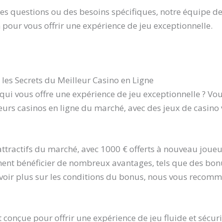
es questions ou des besoins spécifiques, notre équipe de
pour vous offrir une expérience de jeu exceptionnelle.
 les Secrets du Meilleur Casino en Ligne
qui vous offre une expérience de jeu exceptionnelle ? Vous
leurs casinos en ligne du marché, avec des jeux de casino 
attractifs du marché, avec 1000 € offerts à nouveau joueur
ment bénéficier de nombreux avantages, tels que des bo
voir plus sur les conditions du bonus, nous vous recomm
t conçue pour offrir une expérience de jeu fluide et sécur