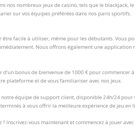
mi nos nombreux jeux de casino, tels que le blackjack, le 
rier sur vos équipes préférées dans nos paris sportifs.
 être facile à utiliser, même pour les débutants. Vous p
médiatement. Nous offrons également une application 
r d’un bonus de bienvenue de 1000 € pour commencer à 
re plateforme et de vous familiariser avec nos jeux.
notre équipe de support client, disponible 24h/24 pour 
rminés à vous offrir la meilleure expérience de jeu en l
ez ? Inscrivez-vous maintenant et commencez à jouer avec 