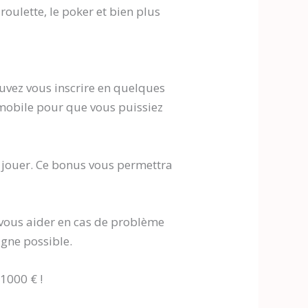
roulette, le poker et bien plus
ouvez vous inscrire en quelques
mobile pour que vous puissiez
jouer. Ce bonus vous permettra
vous aider en cas de problème
igne possible.
1000 € !