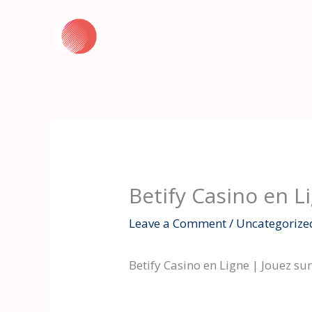
Skip
to
content
Betify Casino en L
Leave a Comment
/
Uncategorize
Betify Casino en Ligne | Jouez su