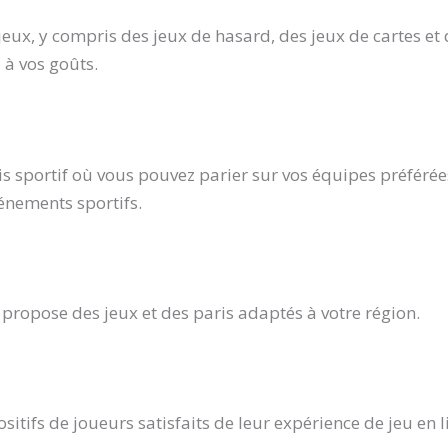
jeux, y compris des jeux de hasard, des jeux de cartes et
 à vos goûts.
s sportif où vous pouvez parier sur vos équipes préféré
énements sportifs.
t propose des jeux et des paris adaptés à votre région.
itifs de joueurs satisfaits de leur expérience de jeu en l