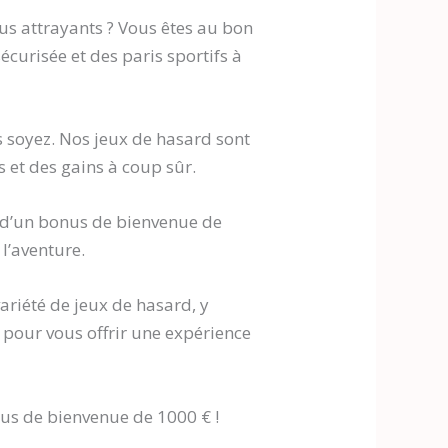
us attrayants ? Vous êtes au bon
écurisée et des paris sportifs à
s soyez. Nos jeux de hasard sont
 et des gains à coup sûr.
 d’un bonus de bienvenue de
 l’aventure.
riété de jeux de hasard, y
 pour vous offrir une expérience
nus de bienvenue de 1000 € !