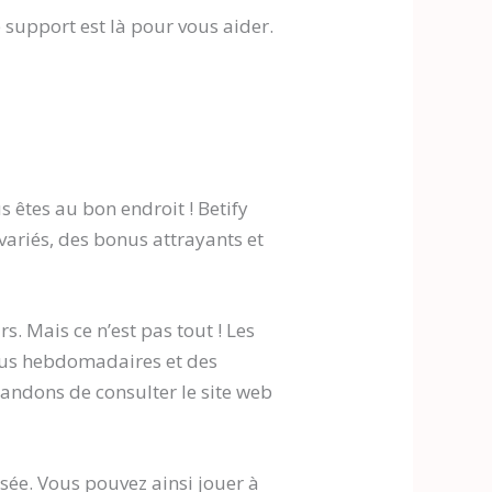
 support est là pour vous aider.
 êtes au bon endroit ! Betify
variés, des bonus attrayants et
s. Mais ce n’est pas tout ! Les
nus hebdomadaires et des
andons de consulter le site web
isée. Vous pouvez ainsi jouer à