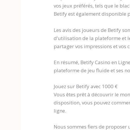
vos jeux préférés, tels que le bl
Betify est également disponible p
Les avis des joueurs de Betify son
d’utilisation de la plateforme et
partager vos impressions et vos co
En résumé, Betify Casino en Ligne 
plateforme de jeu fluide et ses 
Jouez sur Betify avec 1000 €
Vous êtes prêt à découvrir le mond
disposition, vous pouvez commen
ligne.
Nous sommes fiers de proposer une