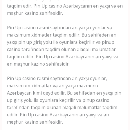
təqdim edir. Pin Up casino Azərbaycanın ən yaxşı və ən
məşhur kazino səhifəsidir.
Pin Up casino rəsmi saytından ən yaxşı oyunlar və
maksimum xidmətlər təqdim edilir. Bu səhifədən ən
yaxşı pin up giriş yolu ilə oyunlara keçirilir və pinup
casino tərəfindən təqdim olunan əlaqəli məlumatlar
təqdim edilir. Pin Up casino Azərbaycanın ən yaxşı və
ən məşhur kazino səhifəsidir.
Pin Up casino rəsmi saytından ən yaxşı oyunlar,
maksimum xidmətlər və ən yaxşı məzmunu
Azərbaycan kimi qeyd edilir. Bu səhifədən ən yaxşı pin
up giriş yolu ilə oyunlara keçirilir və pinup casino
tərəfindən təqdim olunan əlaqəli məlumatlar təqdim
edilir. Pin Up casino Azərbaycanın ən yaxşı və ən
məşhur kazino səhifəsidir.