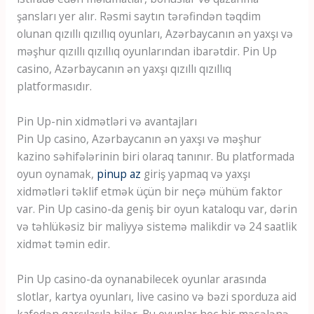
şansları yer alır. Rəsmi saytın tərəfindən təqdim
olunan qızıllı qızıllıq oyunları, Azərbaycanın ən yaxşı və
məşhur qızıllı qızıllıq oyunlarından ibarətdir. Pin Up
casino, Azərbaycanın ən yaxşı qızıllı qızıllıq
platformasıdır.
Pin Up-nin xidmətləri və avantajları
Pin Up casino, Azərbaycanın ən yaxşı və məşhur
kazino səhifələrinin biri olaraq tanınır. Bu platformada
oyun oynamak,
pinup az
giriş yapmaq və yaxşı
xidmətləri təklif etmək üçün bir neçə mühüm faktor
var. Pin Up casino-da geniş bir oyun kataloqu var, dərin
və təhlükəsiz bir maliyyə sistemə malikdir və 24 saatlik
xidmət təmin edir.
Pin Up casino-da oynanabilecek oyunlar arasında
slotlar, kartya oyunları, live casino və bəzi sporduza aid
kafedən qarşılaşıla bilər. Bu oyunlar heç bir məsələnə