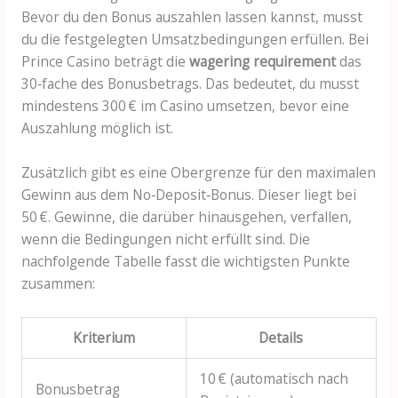
Bevor du den Bonus auszahlen lassen kannst, musst
du die festgelegten Umsatzbedingungen erfüllen. Bei
Prince Casino beträgt die
wagering requirement
das
30‑fache des Bonusbetrags. Das bedeutet, du musst
mindestens 300 € im Casino umsetzen, bevor eine
Auszahlung möglich ist.
Zusätzlich gibt es eine Obergrenze für den maximalen
Gewinn aus dem No‑Deposit‑Bonus. Dieser liegt bei
50 €. Gewinne, die darüber hinausgehen, verfallen,
wenn die Bedingungen nicht erfüllt sind. Die
nachfolgende Tabelle fasst die wichtigsten Punkte
zusammen:
Kriterium
Details
10 € (automatisch nach
Bonusbetrag