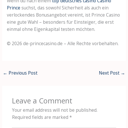
Wenn du nach einem
top deutsches casino Casino
Prince
suchst, das sowohl Sicherheit als auch ein
verlockendes Bonusangebot vereint, ist Prince Casino
eine gute Wahl – besonders für Einsteiger, die erst
einmal ohne Eigenkapital testen möchten.
© 2026 de-princecasino.de – Alle Rechte vorbehalten.
←
Previous Post
Next Post
→
Leave a Comment
Your email address will not be published.
Required fields are marked
*