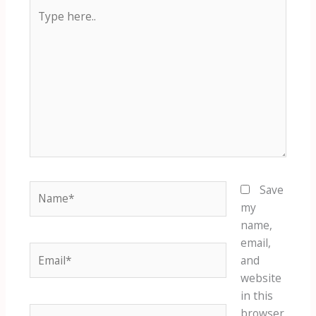
Type
here..
Name*
Save
my
name,
email,
Email*
and
website
in this
Website
browser